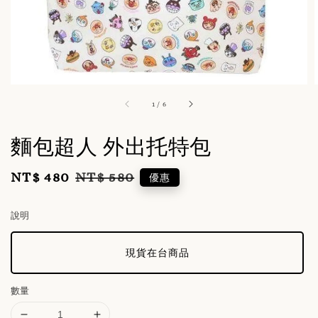
1
/
6
麵包超人 外出托特包
NT$ 480
NT$ 580
Sale
Regular
優惠
price
price
說明
現貨在台商品
數量