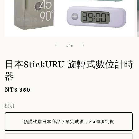
1
/
8
日本StickURU 旋轉式數位計時
器
NT$ 350
Regular
price
說明
預購代購日本商品下單完成後，2-4周後到貨