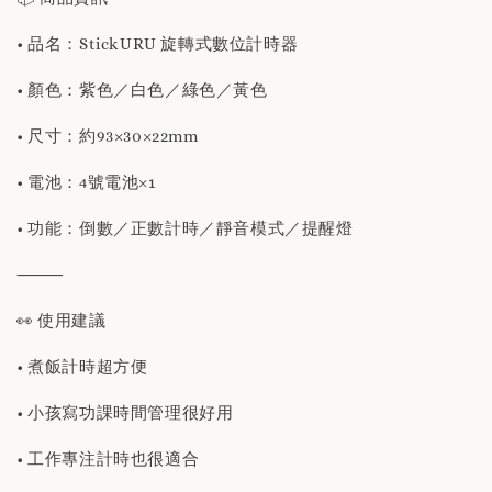
• 品名：StickURU 旋轉式數位計時器
• 顏色：紫色／白色／綠色／黃色
• 尺寸：約93×30×22mm
• 電池：4號電池×1
• 功能：倒數／正數計時／靜音模式／提醒燈
⸻
👀 使用建議
• 煮飯計時超方便
• 小孩寫功課時間管理很好用
• 工作專注計時也很適合