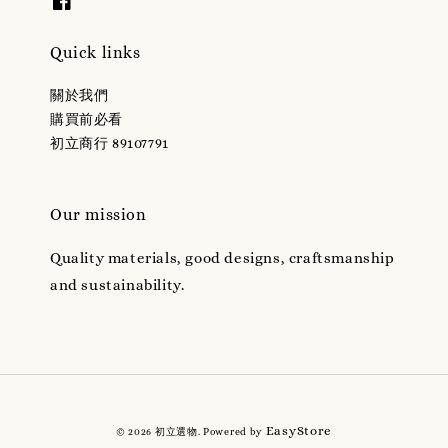
Quick links
關於我們
購買前必看
初立商行 89107791
Our mission
Quality materials, good designs, craftsmanship
and sustainability.
EasyStore
© 2026 初立選物. Powered by