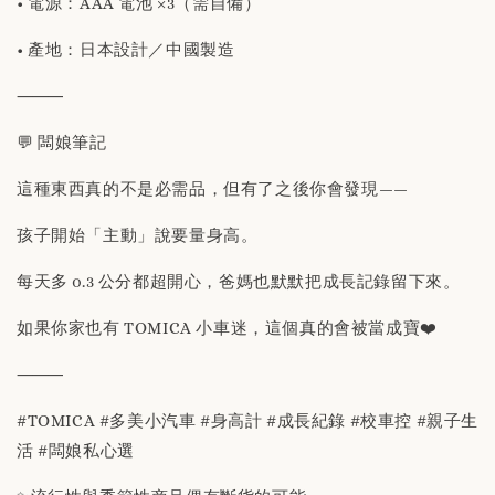
• 電源：AAA 電池 ×3（需自備）
• 產地：日本設計／中國製造
⸻
💬 闆娘筆記
這種東西真的不是必需品，但有了之後你會發現——
孩子開始「主動」說要量身高。
每天多 0.3 公分都超開心，爸媽也默默把成長記錄留下來。
如果你家也有 TOMICA 小車迷，這個真的會被當成寶❤️
⸻
#TOMICA #多美小汽車 #身高計 #成長紀錄 #校車控 #親子生
活 #闆娘私心選