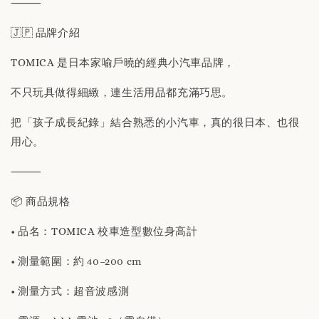
⸻
🇯🇵 品牌介紹
TOMICA 是日本家喻戶曉的經典小汽車品牌，
不只玩具做得細緻，連生活用品都充滿巧思。
把「孩子成長紀錄」結合熟悉的小汽車，真的很日本、也很
用心。
⸻
📦 商品規格
• 品名：TOMICA 校車造型數位身高計
• 測量範圍：約 40–200 cm
• 測量方式：超音波感測