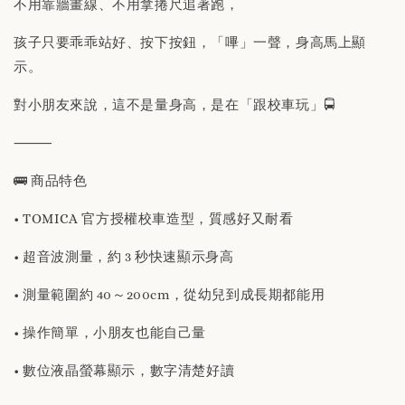
不用靠牆畫線、不用拿捲尺追著跑，
孩子只要乖乖站好、按下按鈕，「嗶」一聲，身高馬上顯
示。
對小朋友來說，這不是量身高，是在「跟校車玩」🚍
⸻
🚌 商品特色
• TOMICA 官方授權校車造型，質感好又耐看
• 超音波測量，約 3 秒快速顯示身高
• 測量範圍約 40～200cm，從幼兒到成長期都能用
• 操作簡單，小朋友也能自己量
• 數位液晶螢幕顯示，數字清楚好讀