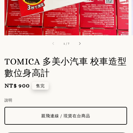
1
/
7
TOMICA 多美小汽車 校車造型
數位身高計
NT$ 900
Regular
售完
price
說明
親飛連線 / 現貨在台商品