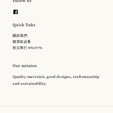
Follow us
Quick links
關於我們
購買前必看
初立商行 89107791
Our mission
Quality materials, good designs, craftsmanship
and sustainability.