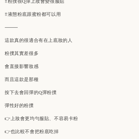
‼️粉撲很Q彈上妝會變很服貼
‼️液態粉底跟蜜粉都可以用
⸻
這款真的很適合有在上底妝的人
粉撲其實差很多
會直接影響妝感
而且這款是那種
按下去會回彈的Q彈粉撲
彈性好的粉撲
👉上妝會更均勻服貼、不容易卡粉
👉也比較不會把粉底吃掉