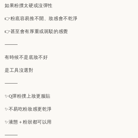
如果粉撲太硬或沒彈性
👉粉底容易推不開、妝感會不乾淨
👉甚至會有厚重或斑駁的感覺
⸻
有時候不是底妝不好
是工具沒選對
⸻
✨Q彈粉撲上妝更服貼
✨不易吃粉妝感更乾淨
✨液態＋粉狀都可以用
⸻