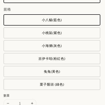
規格
小八貓(藍色)
小桃鼠(紫色)
小海獺(灰色)
吉伊卡哇(粉紅色)
兔兔(黃色)
栗子饅頭 (綠色)
數量