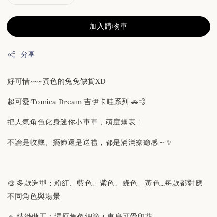
加入購物車
分享
好可惜~~~黃色的兔兔缺貨XD
超可愛 Tomica Dream 吉伊卡哇系列 🚗💨
把人氣角色化身迷你小車車，萌度爆表！
不論是收藏、擺飾還是送禮，都是滿滿療癒感～✨
🎨 多款造型：粉紅、藍色、紫色、綠色、黃色…每款都對應
不同角色與場景
🔹 精緻做工：還原角色細節＋車身可愛印花