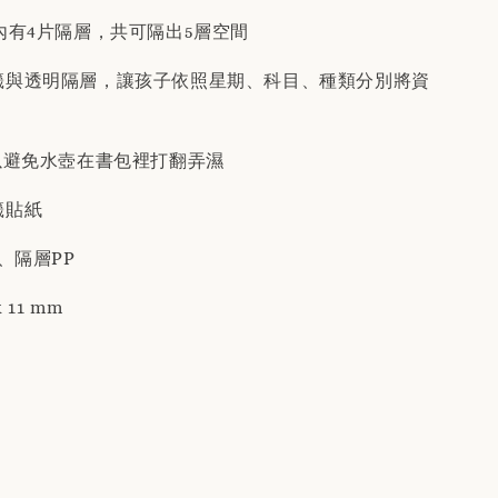
內有4片隔層，共可隔出5層空間
籤與透明隔層，讓孩子依照星期、科目、種類分別將資
可以避免水壺在書包裡打翻弄濕
籤貼紙
、隔層PP
x 11 mm