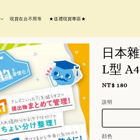
現貨在台不用等
★送禮現貨專區★
日本雜貨
L型 A
Regular
NT$ 180
price
說明
顔色