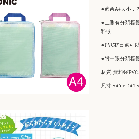
●適合A4大小，
●上側有分類標
料收
●PVC材質還
●附一張分類標
材質:資料袋PVC
尺寸:240 x 340 