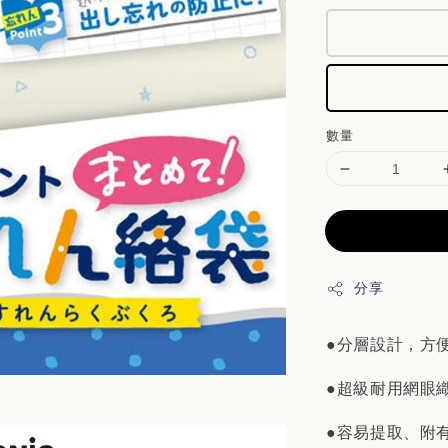
數量
分享
●分層設計，方
●超級耐用網眼
●容易提取、附