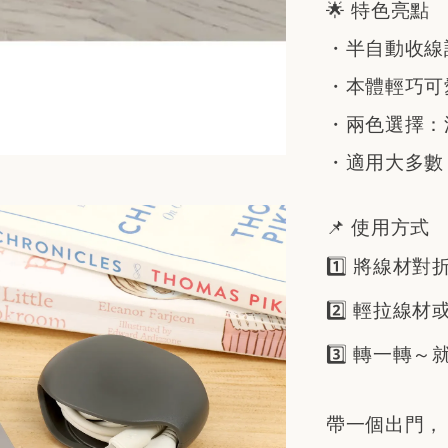
🌟 特色亮點
・半自動收線
・本體輕巧可
・兩色選擇：
・適用大多數 
📌 使用方式
1️⃣ 將線材
2️⃣ 輕拉線
3️⃣ 轉一轉
帶一個出門，