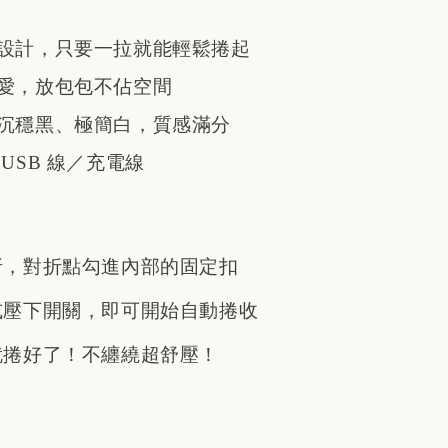
設計，只要一拉就能輕鬆捲起
愛，放包包不佔空間
沉穩黑、極簡白，質感滿分
USB 線／充電線
對折，對折點勾進內部的固定扣
材或壓下開關，即可開始自動捲收
～就捲好了！不纏繞超舒壓！