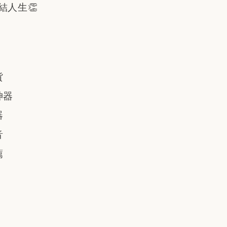
結人生👏
貨
神器
器
音
薦