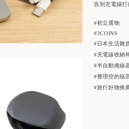
告別充電線打
#初立選物
#3COINS
#日本生活雜
#充電線收納
#半自動捲線
#整理控的福
#旅行好物推