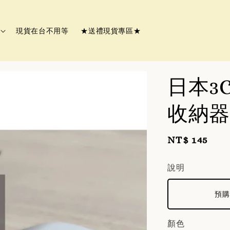
現貨在台不用等
★送禮現貨專區★
日本3
收納器
Regular
NT$ 145
price
說明
預購
顏色