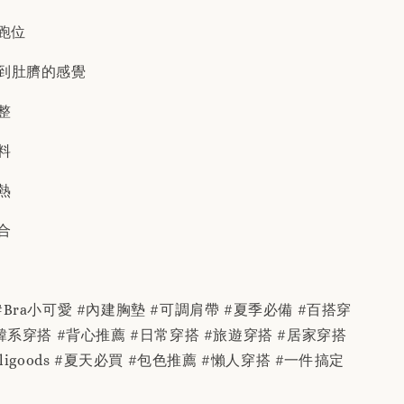
跑位
跑到肚臍的感覺
整
料
熱
合
Bra小可愛 #內建胸墊 #可調肩帶 #夏季必備 #百搭穿
#韓系穿搭 #背心推薦 #日常穿搭 #旅遊穿搭 #居家穿搭
uligoods #夏天必買 #包色推薦 #懶人穿搭 #一件搞定