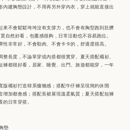
形內建胸墊設計，不用再另外穿內衣，穿上就能直接出
起來不會鬆鬆垮垮沒有支撐力，也不會有胸型跑到肚臍
型位置自然好看，包覆感很夠，日常活動也不容易跑位。
彈性非常好，不會勒肉、不會卡卡的，舒適度很高。
調整長度，不論單穿或內搭都很實穿。夏天搭配襯衫、
短褲都很好看，居家、睡覺、出門、旅遊都能穿，一年
。
寬版襯衫打造韓系慵懶感；搭配牛仔褲呈現簡約休閒
套增加都會感；搭配長裙展現溫柔氣質；夏天搭配短褲
看的日常穿搭。
胸墊