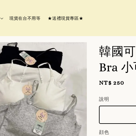
現貨在台不用等
★送禮現貨專區★
韓國可
Bra 
Regular
NT$ 250
price
說明
顔色