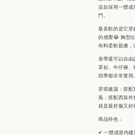
這款採用一體成
門。
最喜歡的是它穿
的感覺😂 胸
布料柔軟親膚，
肩帶還可以自由
罩衫、牛仔褲、
四季都非常實用
穿搭建議：搭配
風；搭配西裝外
就是最舒服又好
商品特色：
✔ 一體成形內建