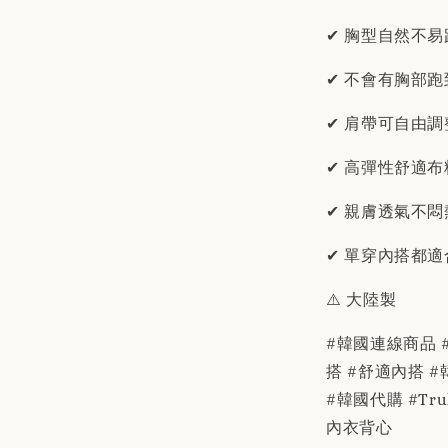
✔ 胸型自然不易
✔ 不會有胸部
✔ 肩帶可自由調
✔ 高彈性舒適布
✔ 親膚透氣不悶
✔ 單穿內搭都適
⚠️ 大陸製
#韓國連線商品 #
搭 #舒適內搭 
#韓國代購 #Tr
內衣背心