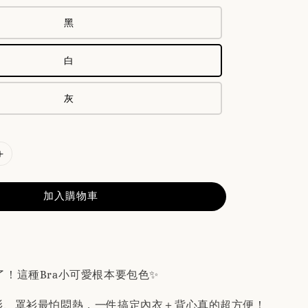
黑
白
灰
加入購物車
了！這種Bra小可愛根本要包色✨
衫、罩衫最怕悶熱，一件搞定內衣＋背心真的超方便！