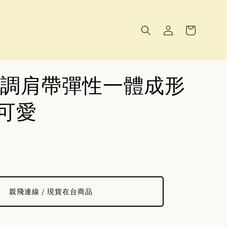
調肩帶彈性一體成形
小可愛
親飛連線 / 現貨在台商品