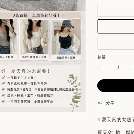
數量
分享
✨夏天真的太熱
夏天穿T恤、襯