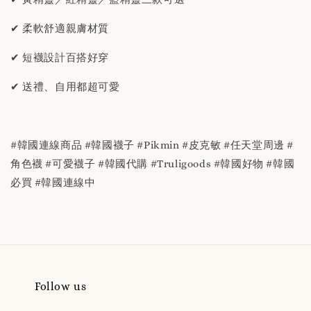
✔ 柔軟舒適親膚材質
✔ 短襪設計百搭好穿
✔ 送禮、自用都超可愛
#韓國連線商品 #韓國襪子 #Pikmin #皮克敏 #任天堂周邊 #
角色襪 #可愛襪子 #韓國代購 #Truligoods #韓國好物 #韓國
必買 #韓國連線中
Follow us