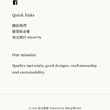
Quick links
關於我們
購買前必看
初立商行 89107791
Our mission
Quality materials, good designs, craftsmanship
and sustainability.
EasyStore
© 2026 初立選物. Powered by