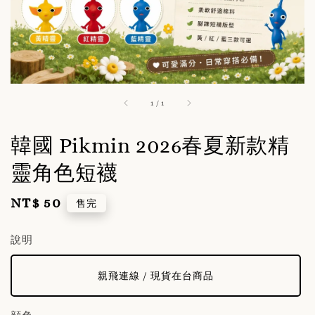
1
/
1
韓國 Pikmin 2026春夏新款精
靈角色短襪
NT$ 50
Regular
售完
price
說明
親飛連線 / 現貨在台商品