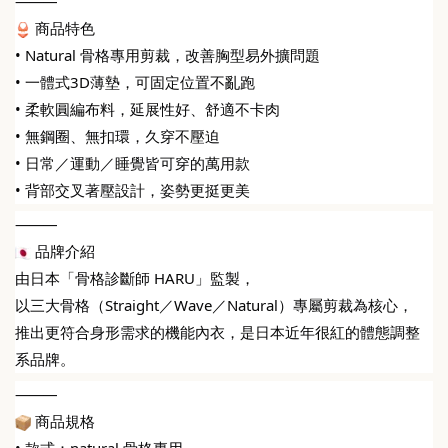
⸻
 商品特色
• Natural 骨格專用剪裁，改善胸型易外擴問題
• 一體式3D薄墊，可固定位置不亂跑
• 柔軟圓編布料，延展性好、舒適不卡肉
• 無鋼圈、無扣環，久穿不壓迫
• 日常／運動／睡覺皆可穿的萬用款
• 背部交叉著壓設計，姿勢更挺更美
⸻
 品牌介紹
由日本「骨格診斷師 HARU」監製，
以三大骨格（Straight／Wave／Natural）專屬剪裁為核心，
推出更符合身形需求的機能內衣，是日本近年很紅的體態調整
系品牌。
⸻
 商品規格
• 款式：natural 骨格專用