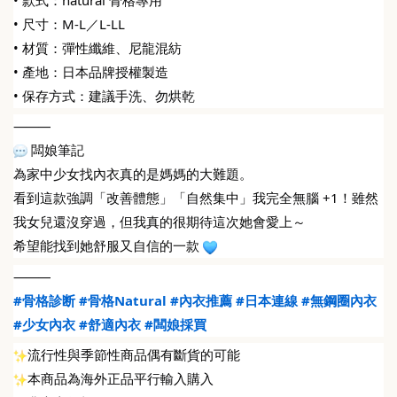
• 尺寸：M-L／L-LL
• 材質：彈性纖維、尼龍混紡
• 產地：日本品牌授權製造
• 保存方式：建議手洗、勿烘乾
⸻
 闆娘筆記
為家中少女找內衣真的是媽媽的大難題。
看到這款強調「改善體態」「自然集中」我完全無腦 +1！雖然
我女兒還沒穿過，但我真的很期待這次她會愛上～
希望能找到她舒服又自信的一款 
⸻
#骨格診断
#骨格Natural
#內衣推薦
#日本連線
#無鋼圈內衣
#少女內衣
#舒適內衣
#闆娘採買
流行性與季節性商品偶有斷貨的可能
本商品為海外正品平行輸入購入