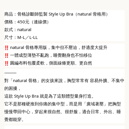
商品：骨格診斷師監製 Style Up Bra（natural 骨格用）
價格：450元（連線價）
款式：natural
尺寸：M-L／L-LL
natural 骨格專用版，集中但不壓迫，舒適度大提升
 一體成型薄墊不亂跑，睡覺翻身也不怕移位
 圓編布料包覆柔軟，側面線條更順、更自然
⸻
對「natural 骨格」的女孩來說，胸型常常有 容易外擴、不集中 
的困擾，
這款 Style Up Bra 就是為了這類體型量身打造。
它不是那種硬推到你痛的集中型，而是用「廣域著壓」把胸型
慢慢帶回中心，穿起來很自然、很舒服，適合日常、外出、睡
覺都能穿。