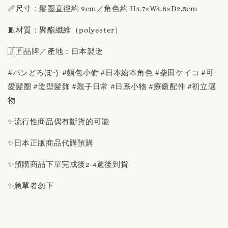
📏尺寸：髮圈直徑約 9cm／角色約 H4.7×W4.8×D2.5cm
🧵材質：聚酯纖維（polyester）
🇯🇵品牌／產地：日本製造
#パンどろぼう #麵包小偷 #日本繪本角色 #柴田ケイコ #可
愛髮圈 #造型髮飾 #親子日常 #日系小物 #療癒配件 #初立選
物
✨流行性商品偶有斷貨的可能
✨日本正版商品代購預購
✨預購商品下單完成後2-4週後到貨
✨急單者勿下