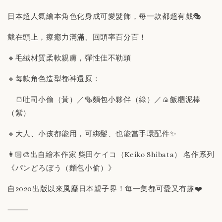
日本超人氣繪本角色化身成可愛髮飾，每一款都超有戲🎭
戴在頭上，療癒力滿滿、回頭率百分百！
🔸毛絨材質柔軟親膚，彈性佳不勒頭
🔸每款角色造型都神還原：
🍞吐司小偷（黃）／🥯麵包小夥伴（綠）／🍙飯糰泥棒
（紫）
🔸大人、小孩都能用，可綁髮、也能當手環配件✨
👩🏻‍🎨出自繪本作家 柴田ケイコ（Keiko Shibata） 名作系列
《パンどろぼう（麵包小偷）》
自2020出版以來風靡日本親子界！每一集都可愛又有趣❤️
⸻