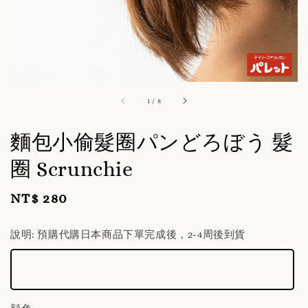
1
/
8
麵包小偷髮圈パンどろぼう 髮
圈 Scrunchie
NT$ 280
Regular
price
說明
: 預購代購日本商品下單完成後，2-4周後到貨