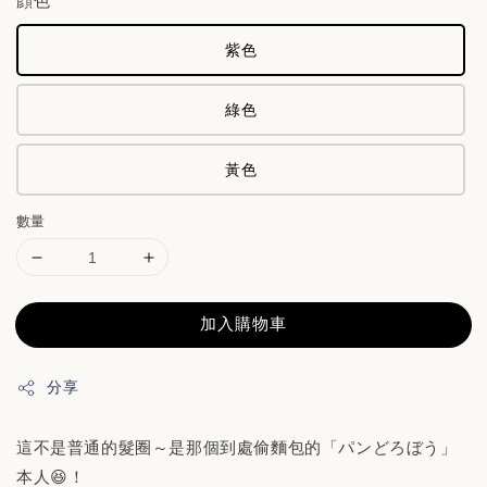
顔色
紫色
綠色
黃色
數量
加入購物車
分享
這不是普通的髮圈～是那個到處偷麵包的「パンどろぼう」
本人😆！