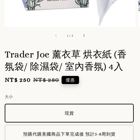
1
/
2
Trader Joe 薰衣草 烘衣紙 (香
氛袋/ 除濕袋/ 室內香氛) 4入
NT$ 250
NT$ 280
Sale
Regular
優惠
price
price
大小
現貨
預購代購美國商品下單完成後 預計3-8周到貨