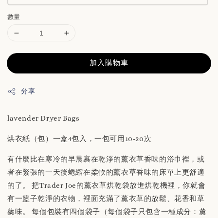
數量
加入購物車
分享
lavender Dryer Bags
烘衣紙（包）一盒4包入，一包可用10-20次
有什麼比在寒冷的早晨裹在乾淨的薰衣草香味的浴巾裡，或
者在緊張的一天後蜷縮在柔軟的薰衣草香味的床單上更舒適
的了。 把Trader Joe的薰衣草烘乾袋放進烘乾機裡，你就會
有一籃子乾淨的衣物，裡面充滿了薰衣草的放鬆、花香和草
藥味。 每個包裝有四個袋子（每個袋子只包含一種成分：薰