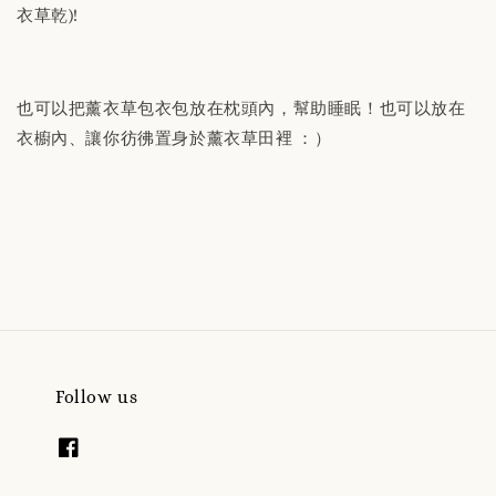
衣草乾)!
也可以把薰衣草包衣包放在枕頭內，幫助睡眠！也可以放在
衣櫥內、讓你彷彿置身於薰衣草田裡 ：）
Follow us