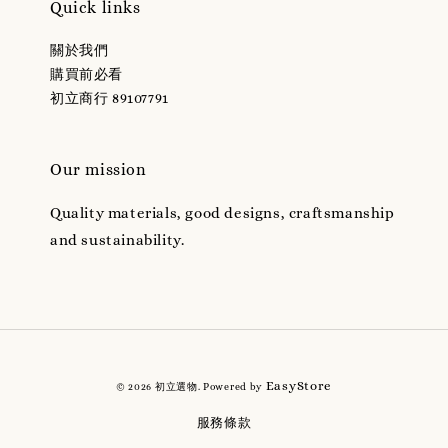
Quick links
關於我們
購買前必看
初立商行 89107791
Our mission
Quality materials, good designs, craftsmanship
and sustainability.
EasyStore
© 2026 初立選物. Powered by
服務條款