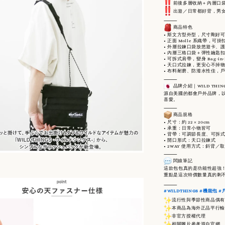
前後多層收納＋內層口
 出遊／日常都好背，男
⸻
 商品特色
• 斯文方型外型，尺寸剛好
• 正面 Molle 系織帶，可
• 外層拉鍊口袋放悠遊卡、
• 內層三格口袋＋彈性鑰匙
• 可拆式肩帶，變身 Bag-in-P
• 天口式拉鍊，更安心不掉
• 布料耐磨、防潑水性佳，
⸻
 品牌介紹｜WILD THIN
源自美國的都會戶外品牌，以
喜愛。
⸻
 商品規格
• 尺寸：約 22 × 20cm
• 承重：日常小物皆可
• 背帶：可調節長度、可拆
• 開口形式：天口拉鍊式
• 2WAY 使用方式：斜背
⸻
 闆娘筆記
這款包包真的是功能性超強
重點是這次特價數量真的剩
⸻
#WILDTHINGS
#機能包
#
流行性與季節性商品偶有
本商品為海外正品平行輸
非官方授權代理
相關圖片參考源自官網