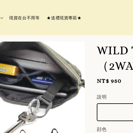
現貨在台不用等
★送禮現貨專區★
WILD
（2W
Regular
NT$ 950
price
說明
顔色