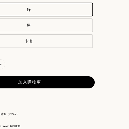
綠
黑
卡其
加入購物車
能斜背包（2WAY）
2WAY 多功能包