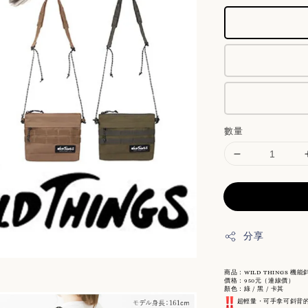
數量
分享
商品：WILD THINGS 機
價格：950元（連線價）
顏色：綠 / 黑 / 卡其
 超輕量・可手拿可斜背的 