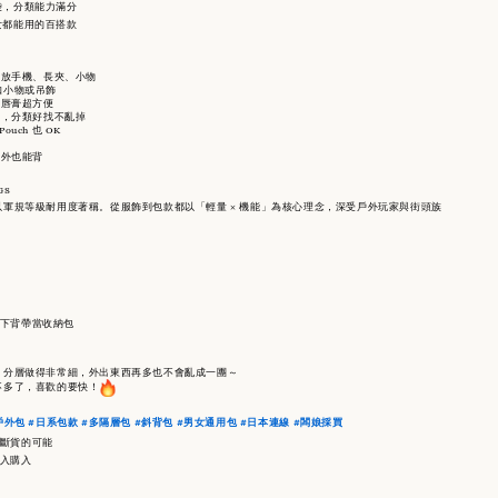
袋，分類能力滿分
女都能用的百搭款
可放手機、長夾、小物
掛扣小物或吊飾
護唇膏超方便
扣，分類好找不亂掉
ouch 也 OK
物
戶外也能背
GS
軍規等級耐用度著稱。從服飾到包款都以「輕量 × 機能」為核心理念，深受戶外玩家與街頭族
式
／取下背帶當收納包
！分層做得非常細，外出東西再多也不會亂成一團～
不多了，喜歡的要快！
戶外包
#日系包款
#多隔層包
#斜背包
#男女通用包
#日本連線
#闆娘採買
斷貨的可能
入購入