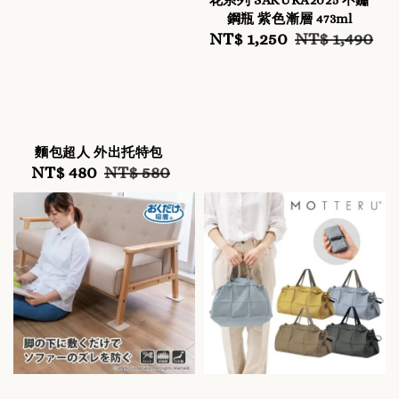
花系列 SAKURA2025 不鏽
鋼瓶 紫色漸層 473ml
Sale
NT$ 1,250
Regular
NT$ 1,490
price
price
麵包超人 外出托特包
Sale
NT$ 480
Regular
NT$ 580
price
price