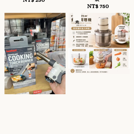
NT$ 750
Regular
price
price
售完