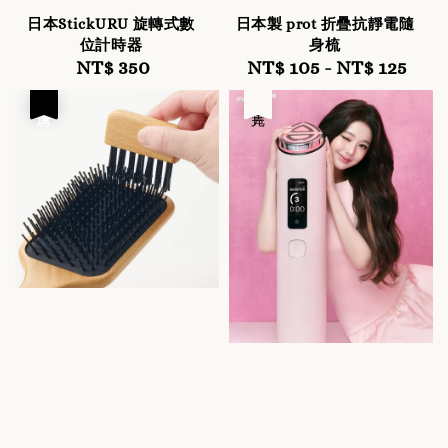
日本StickURU 旋轉式數
日本製 prot 折疊抗靜電隨
位計時器
身梳
NT$ 350
Regular
NT$ 105
-
Regular
NT$ 125
price
price
優惠
售完