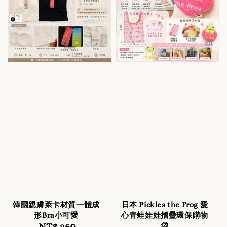
韓國親膚萊卡材質一體成
日本 Pickles the Frog 愛
形Bra小可愛
心青蛙娃娃摺疊環保購物
NT$ 250
Regular
袋