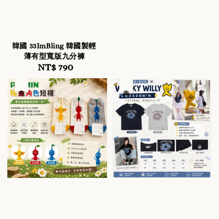
韓國 33ImBling 韓國製輕
薄有型寬版九分褲
NT$ 790
Regular
price
售完
售完