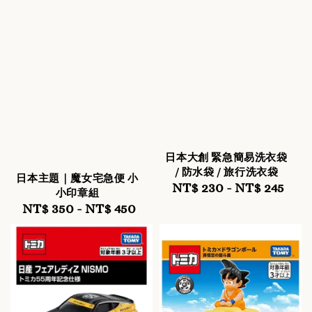
日本大創 緊急簡易洗衣袋
/ 防水袋 / 旅行洗衣袋
日本主題｜魔女宅急便 小
NT$ 230
-
Regular
NT$ 245
小印章組
price
NT$ 350
-
Regular
NT$ 450
price