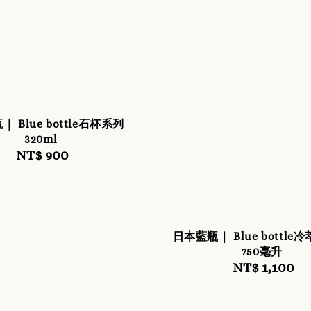
 Blue bottle石杯系列
320ml
NT$ 900
Regular
price
日本藍瓶｜ Blue bottle
750毫升
NT$ 1,100
Regula
price