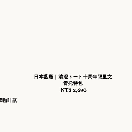
日本藍瓶｜清澄トート十周年限量文
青托特包
NT$ 2,690
Regular
price
冷萃咖啡瓶
r