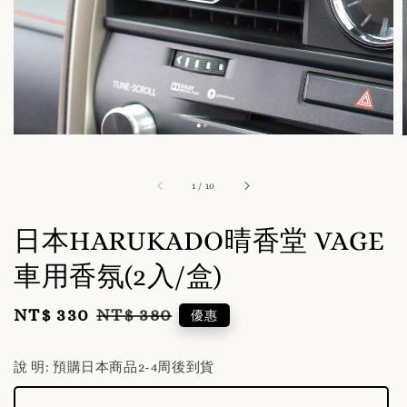
1
/
10
日本HARUKADO晴香堂 VAGE
車用香氛(2入/盒)
NT$ 330
NT$ 380
Sale
Regular
優惠
price
price
說 明
: 預購日本商品2-4周後到貨