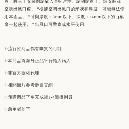
蓋子將夾子安裝到請放入香味片劑。請關閉蓋子。請安裝在
空調出風口處。 *根據空調出風口的形狀和厚度，可能無法使
用本產品。 *可與厚度：3mm以下、深度：14mm以下的百葉
窗一起使用。 *出風口可垂直或水平使用。
✨流行性商品偶有斷貨的可能
✨本商品為海外正品平行輸入購入
✨非官方授權代理
✨相關圖片參考源自官網
✨預購商品下單完成後2-4週後到貨
✨急單者勿下