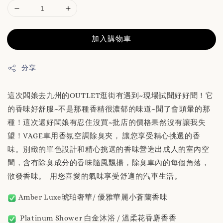
加入購物車
分享
這次闆娘去九州的OUTLET逛街有遇到~現場試聞好好聞！它
的香味好舒服~不是那種香精很濃郁的味道~聞了會頭暈的那
種！這次還好闆娘有忍住沒買~批店的價格果然沒有讓我失
望！VAGE車用香氛空調除臭夾， 讓您享受精心挑選的香
味。別緻的單色設計和精心挑選的香味營造出成人的室內空
間，含有除臭成分的香味隨風飄揚，除臭車內的每個角落，
散發香味。 用您喜愛的氣味享受舒適的汽車生活。
Amber Luxe琥珀奢華/ 優雅華麗小蒼蘭香味
Platinum Shower 白金沐浴 / 溫柔花香麝香香