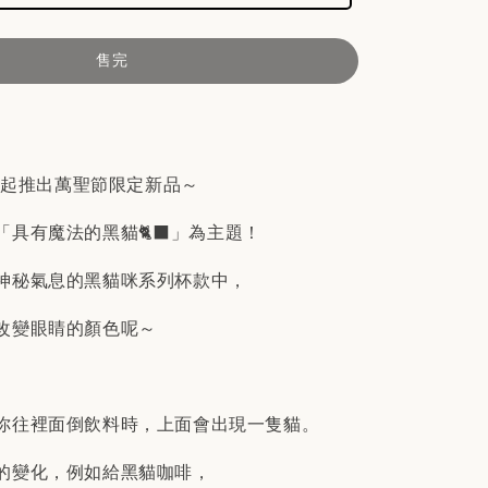
售完
/11起推出萬聖節限定新品～
具有魔法的黑貓🐈‍⬛」為主題！
神秘氣息的黑貓咪系列杯款中，
改變眼睛的顏色呢～
你往裡面倒飲料時，上面會出現一隻貓。
的變化，例如給黑貓咖啡，