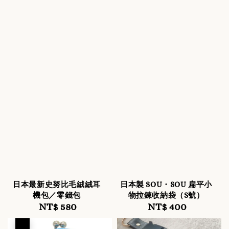
日本最新史努比毛絨絨耳
日本製 SOU・SOU 扁平小
機包／零錢包
物拉鍊收納袋（S號）
NT$ 580
Regular
NT$ 400
Regular
price
price
優惠