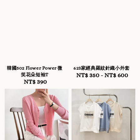
韓國502 Flower Power 微
623家經典羅紋針織小外套
NT$ 350
-
Regular
NT$ 600
笑花朵短袖T
NT$ 390
Regular
price
price