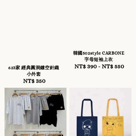
韓國502style CARBONE
字母短袖上衣
NT$ 390
-
Regular
NT$ 550
623家 經典圓洞鏤空針織
price
小外套
NT$ 350
Regular
price