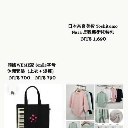
日本奈良美智 Yoshitomo
Nara 反戰藝術托特包
NT$ 1,690
Regular
price
韓國WEME家 Smile字母
休閒套裝（上衣＋短褲）
NT$ 700
-
Regular
NT$ 790
price
售完