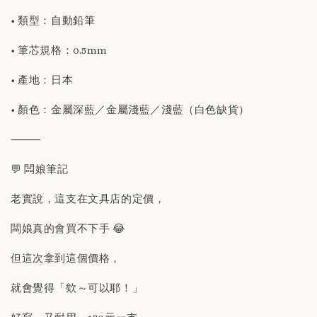
• 類型：自動鉛筆
• 筆芯規格：0.5mm
• 產地：日本
• 顏色：金屬深藍／金屬淺藍／淺藍（白色缺貨）
⸻
💬 闆娘筆記
老實說，這支在文具店的定價，
闆娘真的會買不下手 😂
但這次拿到這個價格，
就會覺得「欸～可以耶！」