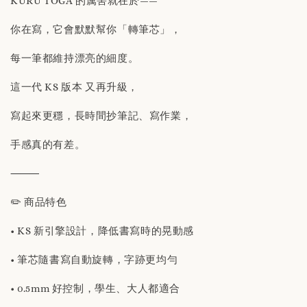
KURU TOGA 的厲害就在於——
你在寫，它會默默幫你「轉筆芯」，
每一筆都維持漂亮的細度。
這一代 KS 版本 又再升級，
寫起來更穩，長時間抄筆記、寫作業，
手感真的有差。
⸻
✏️ 商品特色
• KS 新引擎設計，降低書寫時的晃動感
• 筆芯隨書寫自動旋轉，字跡更均勻
• 0.5mm 好控制，學生、大人都適合