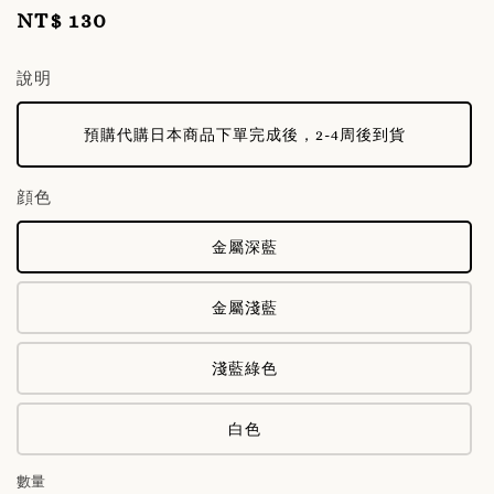
NT$ 130
Regular
price
說明
預購代購日本商品下單完成後，2-4周後到貨
顔色
金屬深藍
金屬淺藍
淺藍綠色
白色
數量