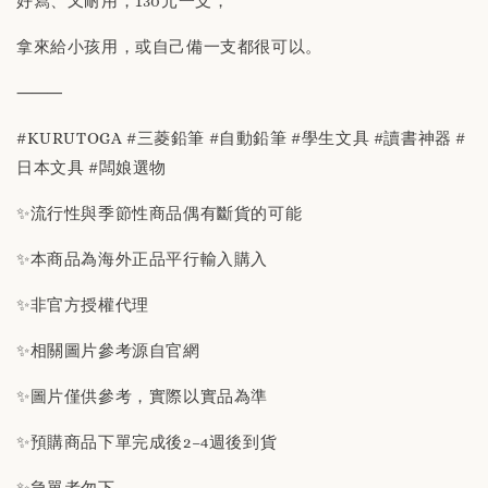
好寫、又耐用，130元一支，
拿來給小孩用，或自己備一支都很可以。
⸻
#KURUTOGA #三菱鉛筆 #自動鉛筆 #學生文具 #讀書神器 #
日本文具 #闆娘選物
✨流行性與季節性商品偶有斷貨的可能
✨本商品為海外正品平行輸入購入
✨非官方授權代理
✨相關圖片參考源自官網
✨圖片僅供參考，實際以實品為準
✨預購商品下單完成後2–4週後到貨