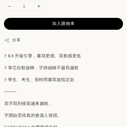
加入購物車
分享
‼️ KS 升級引擎，書寫更穩、晃動感更低
‼️ 筆芯自動旋轉，字跡細緻不越寫越粗
‼️ 學生、考生、長時間書寫族指定款
⸻
寫字寫到後面越來越粗、
字開始歪掉真的會讓人很煩。