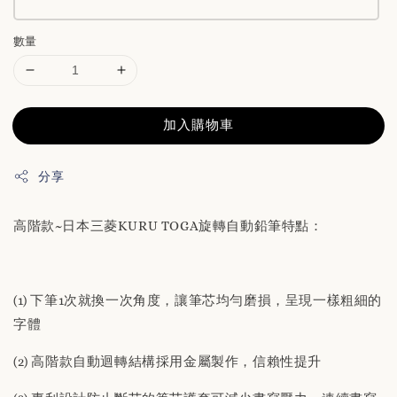
數量
加入購物車
分享
高階款~日本三菱KURU TOGA旋轉自動鉛筆特點：
(1) 下筆1次就換一次角度，讓筆芯均勻磨損，呈現一樣粗細的
字體
(2) 高階款自動迴轉結構採用金屬製作，信賴性提升