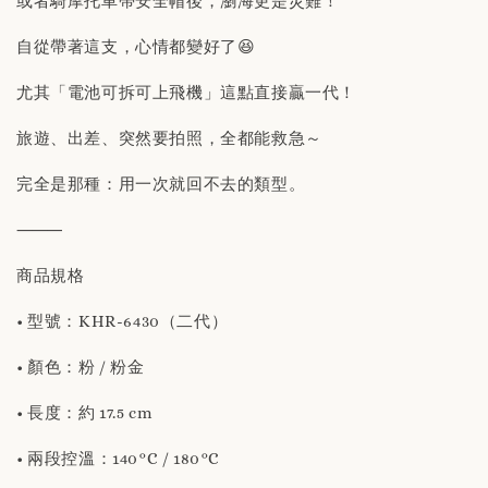
或者騎摩托車帶安全帽後，瀏海更是災難！
自從帶著這支，心情都變好了😆
尤其「電池可拆可上飛機」這點直接贏一代！
旅遊、出差、突然要拍照，全都能救急～
完全是那種：用一次就回不去的類型。
⸻
商品規格
• 型號：KHR-6430（二代）
• 顏色：粉 / 粉金
• 長度：約 17.5 cm
• 兩段控溫：140°C / 180°C