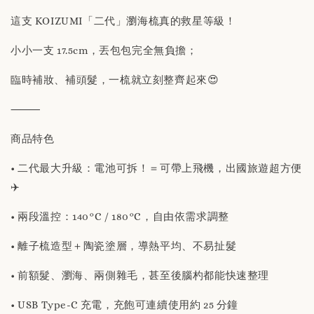
這支 KOIZUMI「二代」瀏海梳真的救星等級！
小小一支 17.5cm，丟包包完全無負擔；
臨時補妝、補頭髮，一梳就立刻整齊起來😍
⸻
商品特色
• 二代最大升級：電池可拆！＝可帶上飛機，出國旅遊超方便
✈️
• 兩段溫控：140°C / 180°C，自由依需求調整
• 離子梳造型＋陶瓷塗層，導熱平均、不易扯髮
• 前額髮、瀏海、兩側雜毛，甚至後腦杓都能快速整理
• USB Type-C 充電，充飽可連續使用約 25 分鐘