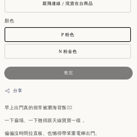
親飛連線 / 現貨在台商品
顏色
P 粉色
N 粉金色
售完
分享
早上出門真的很常被瀏海背叛🙇‍♀️
一下扁塌、一下翹得跟天線寶寶一樣，
偏偏沒時間拉直板、也懶得帶笨重電棒出門。