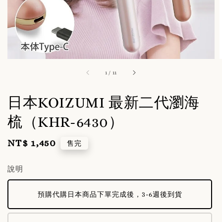
1
/
11
日本KOIZUMI 最新二代瀏海
梳（KHR-6430）
NT$ 1,450
Regular
售完
price
說明
預購代購日本商品下單完成後，3-6週後到貨