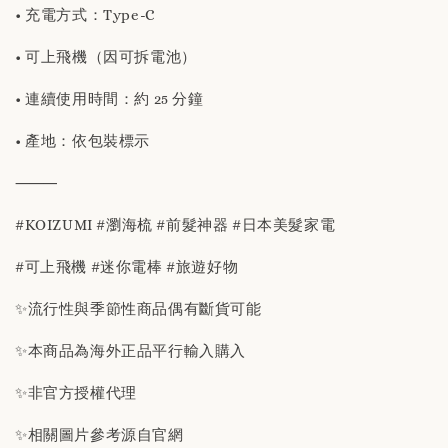
• 充電方式：Type-C
• 可上飛機（因可拆電池）
• 連續使用時間：約 25 分鐘
• 產地：依包裝標示
⸻
#KOIZUMI #瀏海梳 #前髮神器 #日本美髮家電
#可上飛機 #迷你電棒 #旅遊好物
✨流行性與季節性商品偶有斷貨可能
✨本商品為海外正品平行輸入購入
✨非官方授權代理
✨相關圖片參考源自官網