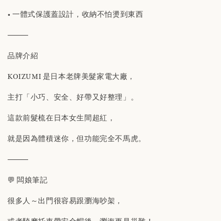
• 一體式保護蓋設計，收納不怕燙到東西
⸻
品牌介紹
KOIZUMI 是日本老牌美髮家電大廠，
主打「小巧、安全、好帶又好整理」。
這款前髮梳在日本女生間超紅，
就是因為體積迷你，但功能完全不馬虎。
⸻
💬 闆娘筆記
很多人～出門很容易跟瀏海吵架，